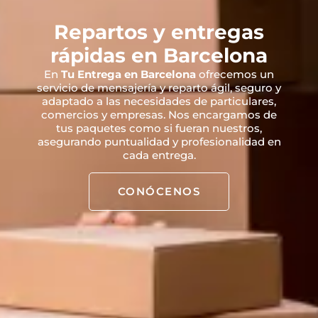
Repartos y entregas
rápidas en Barcelona
En
Tu Entrega en Barcelona
ofrecemos un
servicio de mensajería y reparto ágil, seguro y
adaptado a las necesidades de particulares,
comercios y empresas. Nos encargamos de
tus paquetes como si fueran nuestros,
asegurando puntualidad y profesionalidad en
cada entrega.
CONÓCENOS